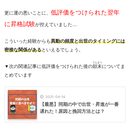
低評価をつけられた翌年
更に運の悪いことに、
に昇格試験
が控えていました…
こういった経験からも
異動の頻度と出世のタイミングには
密接な関係がある
といえるでしょう。
てんまつ
▼次の関連記事に低評価をつけられた後の
顛末
についてま
とめています
2021-06-16
【最悪】同期の中で出世・昇進が一番
遅れた！原因と挽回方法とは？